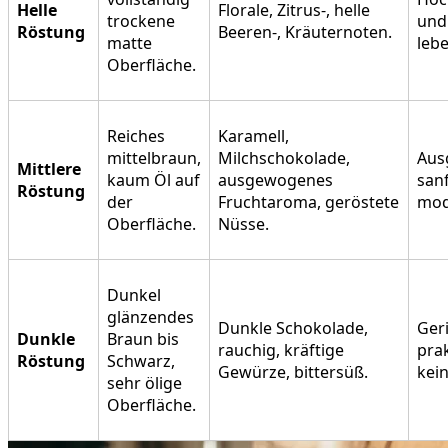
Helle
Florale, Zitrus-, helle
trockene
und
Röstung
Beeren-, Kräuternoten.
matte
leb
Oberfläche.
Reiches
Karamell,
mittelbraun,
Milchschokolade,
Aus
Mittlere
kaum Öl auf
ausgewogenes
san
Röstung
der
Fruchtaroma, geröstete
mod
Oberfläche.
Nüsse.
Dunkel
glänzendes
Dunkle Schokolade,
Ger
Dunkle
Braun bis
rauchig, kräftige
pra
Röstung
Schwarz,
Gewürze, bittersüß.
kein
sehr ölige
Oberfläche.