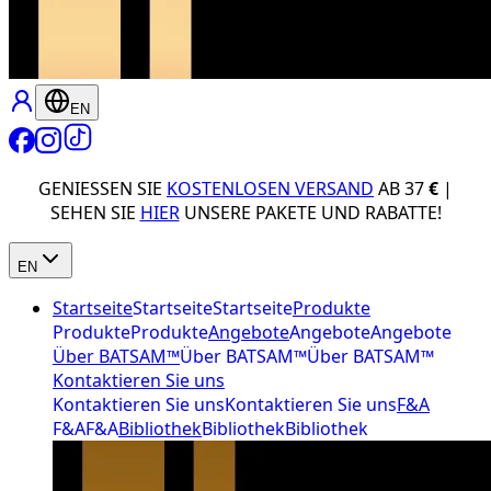
EN
GENIESSEN SIE
KOSTENLOSEN VERSAND
AB 37
€
|
SEHEN SIE
HIER
UNSERE PAKETE UND RABATTE!
EN
Startseite
Startseite
Startseite
Produkte
Produkte
Produkte
Angebote
Angebote
Angebote
Über BATSAM™
Über BATSAM™
Über BATSAM™
Kontaktieren Sie uns
Kontaktieren Sie uns
Kontaktieren Sie uns
F&A
F&A
F&A
Bibliothek
Bibliothek
Bibliothek