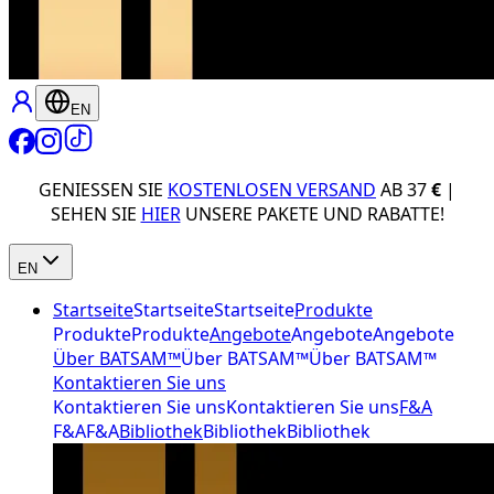
EN
GENIESSEN SIE
KOSTENLOSEN VERSAND
AB 37
€
|
SEHEN SIE
HIER
UNSERE PAKETE UND RABATTE!
EN
Startseite
Startseite
Startseite
Produkte
Produkte
Produkte
Angebote
Angebote
Angebote
Über BATSAM™
Über BATSAM™
Über BATSAM™
Kontaktieren Sie uns
Kontaktieren Sie uns
Kontaktieren Sie uns
F&A
F&A
F&A
Bibliothek
Bibliothek
Bibliothek