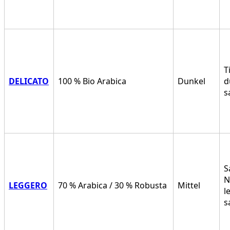
T
DELICATO
100 % Bio Arabica
Dunkel
d
s
S
N
LEGGERO
70 % Arabica / 30 % Robusta
Mittel
l
s