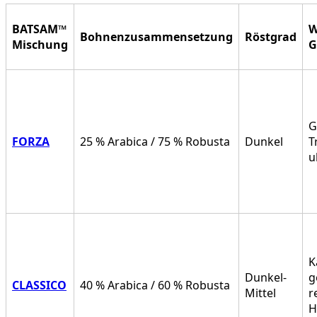
BATSAM™
W
Bohnenzusammensetzung
Röstgrad
Mischung
G
G
FORZA
25 % Arabica / 75 % Robusta
Dunkel
T
u
K
Dunkel-
g
CLASSICO
40 % Arabica / 60 % Robusta
Mittel
r
H