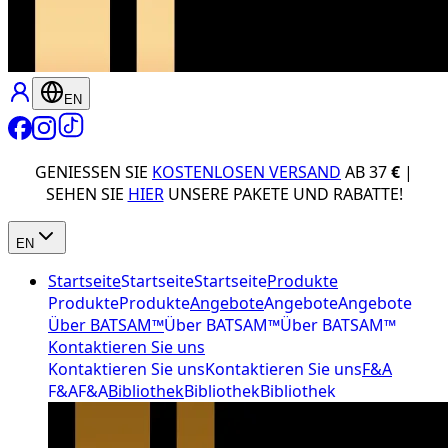
EN
GENIESSEN SIE
KOSTENLOSEN VERSAND
AB 37
€
|
SEHEN SIE
HIER
UNSERE PAKETE UND RABATTE!
EN
Startseite
Startseite
Startseite
Produkte
Produkte
Produkte
Angebote
Angebote
Angebote
Über BATSAM™
Über BATSAM™
Über BATSAM™
Kontaktieren Sie uns
Kontaktieren Sie uns
Kontaktieren Sie uns
F&A
F&A
F&A
Bibliothek
Bibliothek
Bibliothek