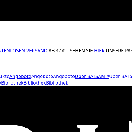
STENLOSEN VERSAND
AB 37
€
| SEHEN SIE
HIER
UNSERE PAK
ukte
Angebote
Angebote
Angebote
Über BATSAM™
Über BAT
A
Bibliothek
Bibliothek
Bibliothek