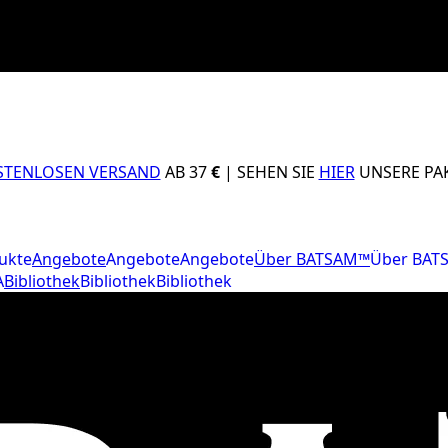
STENLOSEN VERSAND
AB 37
€
| SEHEN SIE
HIER
UNSERE PAK
ukte
Angebote
Angebote
Angebote
Über BATSAM™
Über BAT
A
Bibliothek
Bibliothek
Bibliothek