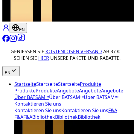
EN
GENIESSEN SIE
KOSTENLOSEN VERSAND
AB 37
€
|
SEHEN SIE
HIER
UNSERE PAKETE UND RABATTE!
EN
Startseite
Startseite
Startseite
Produkte
Produkte
Produkte
Angebote
Angebote
Angebote
Über BATSAM™
Über BATSAM™
Über BATSAM™
Kontaktieren Sie uns
Kontaktieren Sie uns
Kontaktieren Sie uns
F&A
F&A
F&A
Bibliothek
Bibliothek
Bibliothek