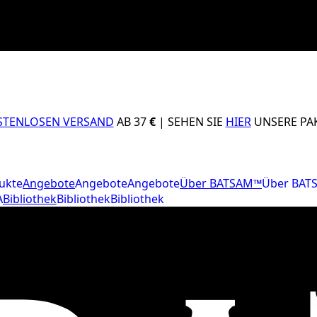
STENLOSEN VERSAND
AB 37
€
| SEHEN SIE
HIER
UNSERE PAK
ukte
Angebote
Angebote
Angebote
Über BATSAM™
Über BAT
A
Bibliothek
Bibliothek
Bibliothek