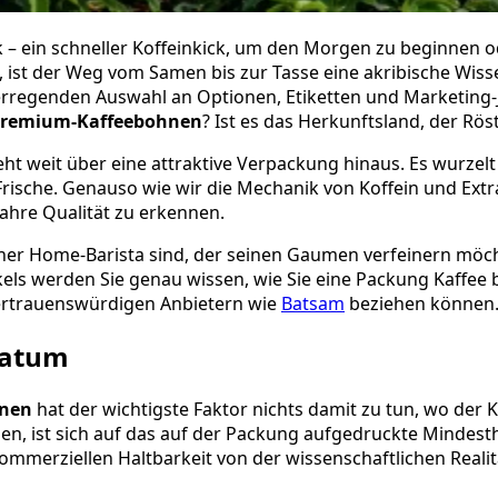
eck – ein schneller Koffeinkick, um den Morgen zu beginnen
n, ist der Weg vom Samen bis zur Tasse eine akribische Wis
elerregenden Auswahl an Optionen, Etiketten und Marketing
remium-Kaffeebohnen
? Ist es das Herkunftsland, der Rös
 weit über eine attraktive Verpackung hinaus. Es wurzelt in
Frische. Genauso wie wir die Mechanik von Koffein und Ext
hre Qualität zu erkennen.
ener Home-Barista sind, der seinen Gaumen verfeinern möch
els werden Sie genau wissen, wie Sie eine Packung Kaffee
 vertrauenswürdigen Anbietern wie
Batsam
beziehen können
datum
hnen
hat der wichtigste Faktor nichts damit zu tun, wo der 
n, ist sich auf das auf der Packung aufgedruckte Mindesth
kommerziellen Haltbarkeit von der wissenschaftlichen Realit