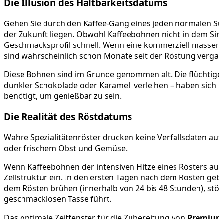
Die Illusion des Haltbarkeitsdatums
Gehen Sie durch den Kaffee-Gang eines jeden normalen Su
der Zukunft liegen. Obwohl Kaffeebohnen nicht in dem Sin
Geschmacksprofil schnell. Wenn eine kommerziell massenp
sind wahrscheinlich schon Monate seit der Röstung verg
Diese Bohnen sind im Grunde genommen alt. Die flüchtige
dunkler Schokolade oder Karamell verleihen – haben sich län
benötigt, um genießbar zu sein.
Die Realität des Röstdatums
Wahre Spezialitätenröster drucken keine Verfallsdaten au
oder frischem Obst und Gemüse.
Wenn Kaffeebohnen der intensiven Hitze eines Rösters au
Zellstruktur ein. In den ersten Tagen nach dem Rösten ge
dem Rösten brühen (innerhalb von 24 bis 48 Stunden), st
geschmacklosen Tasse führt.
Das optimale Zeitfenster für die Zubereitung von
Premiu