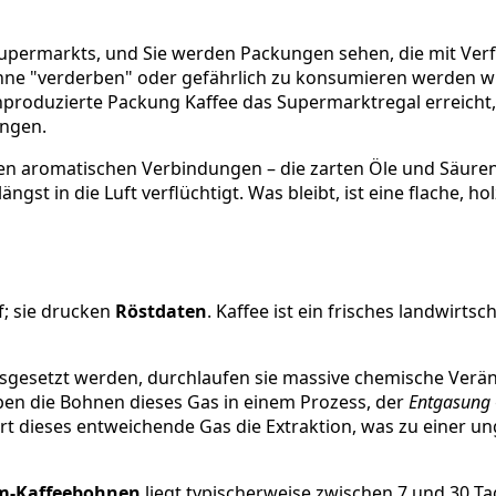
permarkts, und Sie werden Packungen sehen, die mit Verfal
ne "verderben" oder gefährlich zu konsumieren werden wie 
roduzierte Packung Kaffee das Supermarktregal erreicht, i
angen.
n aromatischen Verbindungen – die zarten Öle und Säuren,
gst in die Luft verflüchtigt. Was bleibt, ist eine flache, ho
f; sie drucken
Röstdaten
. Kaffee ist ein frisches landwirt
sgesetzt werden, durchlaufen sie massive chemische Verän
ben die Bohnen dieses Gas in einem Prozess, der
Entgasung
ört dieses entweichende Gas die Extraktion, was zu einer
m-Kaffeebohnen
liegt typischerweise zwischen 7 und 30 T