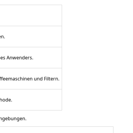
en.
des Anwenders.
feemaschinen und Filtern.
hode.
oumgebungen.