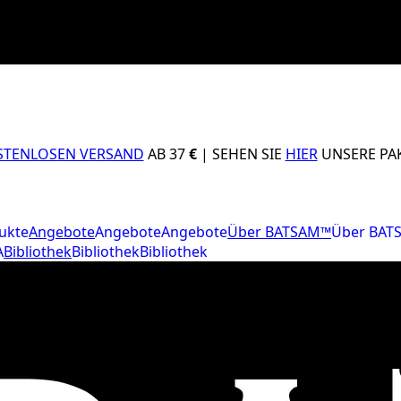
STENLOSEN VERSAND
AB 37
€
| SEHEN SIE
HIER
UNSERE PAK
ukte
Angebote
Angebote
Angebote
Über BATSAM™
Über BAT
A
Bibliothek
Bibliothek
Bibliothek