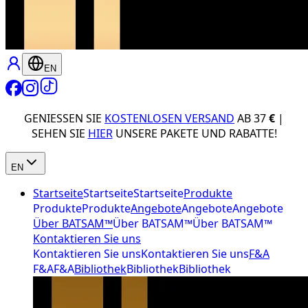
EN
GENIESSEN SIE
KOSTENLOSEN VERSAND
AB 37
€
|
SEHEN SIE
HIER
UNSERE PAKETE UND RABATTE!
EN
Startseite
Startseite
Startseite
Produkte
Produkte
Produkte
Angebote
Angebote
Angebote
Über BATSAM™
Über BATSAM™
Über BATSAM™
Kontaktieren Sie uns
Kontaktieren Sie uns
Kontaktieren Sie uns
F&A
F&A
F&A
Bibliothek
Bibliothek
Bibliothek