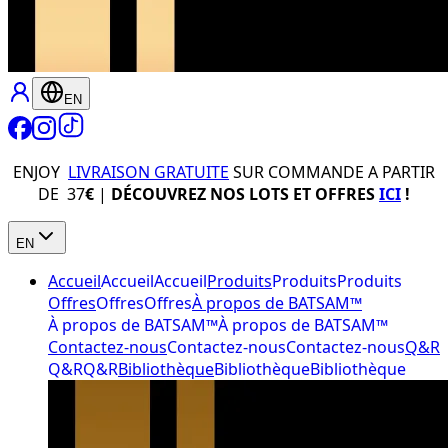
EN
ENJOY
LIVRAISON GRATUITE
SUR COMMANDE A PARTIR
DE 37
€
|
DÉCOUVREZ NOS LOTS ET OFFRES
ICI
!
EN
Accueil
Accueil
Accueil
Produits
Produits
Produits
Offres
Offres
Offres
À propos de BATSAM™
À propos de BATSAM™
À propos de BATSAM™
Contactez-nous
Contactez-nous
Contactez-nous
Q&R
Q&R
Q&R
Bibliothèque
Bibliothèque
Bibliothèque