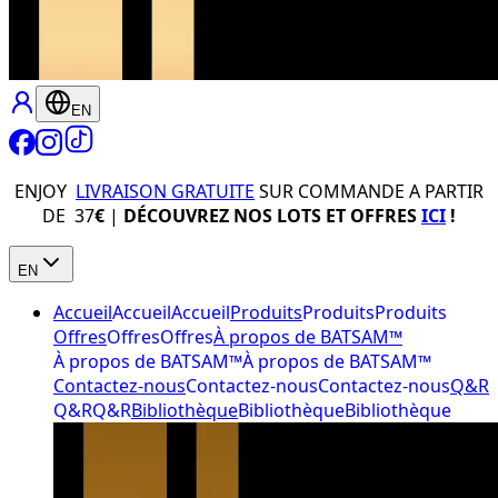
EN
ENJOY
LIVRAISON GRATUITE
SUR COMMANDE A PARTIR
DE 37
€
|
DÉCOUVREZ NOS LOTS ET OFFRES
ICI
!
EN
Accueil
Accueil
Accueil
Produits
Produits
Produits
Offres
Offres
Offres
À propos de BATSAM™
À propos de BATSAM™
À propos de BATSAM™
Contactez-nous
Contactez-nous
Contactez-nous
Q&R
Q&R
Q&R
Bibliothèque
Bibliothèque
Bibliothèque