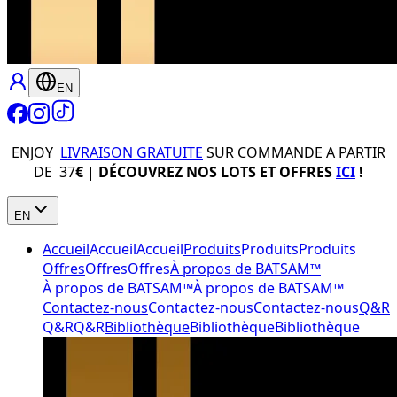
EN
ENJOY
LIVRAISON GRATUITE
SUR COMMANDE A PARTIR
DE 37
€
|
DÉCOUVREZ NOS LOTS ET OFFRES
ICI
!
EN
Accueil
Accueil
Accueil
Produits
Produits
Produits
Offres
Offres
Offres
À propos de BATSAM™
À propos de BATSAM™
À propos de BATSAM™
Contactez-nous
Contactez-nous
Contactez-nous
Q&R
Q&R
Q&R
Bibliothèque
Bibliothèque
Bibliothèque