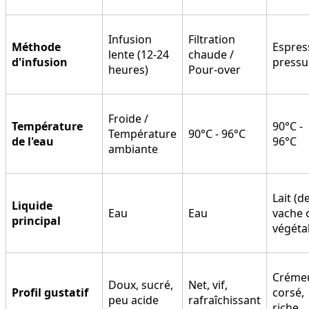
Infusion
Filtration
Méthode
Espres
lente (12-24
chaude /
d'infusion
pressu
heures)
Pour-over
Froide /
Température
90°C -
Température
90°C - 96°C
de l'eau
96°C
ambiante
Lait (d
Liquide
Eau
Eau
vache 
principal
végétal
Créme
Doux, sucré,
Net, vif,
Profil gustatif
corsé,
peu acide
rafraîchissant
riche