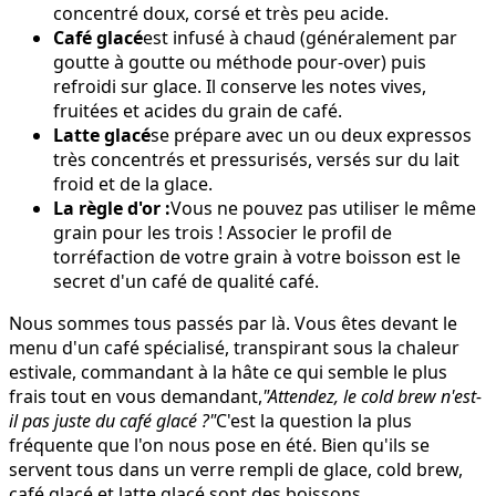
concentré doux, corsé et très peu acide.
Café glacé
est infusé à chaud (généralement par
goutte à goutte ou méthode pour-over) puis
refroidi sur glace. Il conserve les notes vives,
fruitées et acides du grain de café.
Latte glacé
se prépare avec un ou deux expressos
très concentrés et pressurisés, versés sur du lait
froid et de la glace.
La règle d'or :
Vous ne pouvez pas utiliser le même
grain pour les trois ! Associer le profil de
torréfaction de votre grain à votre boisson est le
secret d'un café de qualité café.
Nous sommes tous passés par là. Vous êtes devant le
menu d'un café spécialisé, transpirant sous la chaleur
estivale, commandant à la hâte ce qui semble le plus
frais tout en vous demandant,
"Attendez, le cold brew n'est-
il pas juste du café glacé ?"
C'est la question la plus
fréquente que l'on nous pose en été. Bien qu'ils se
servent tous dans un verre rempli de glace, cold brew,
café glacé et latte glacé sont des boissons