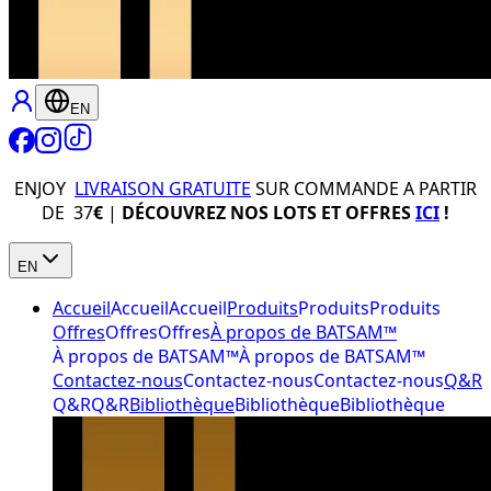
EN
ENJOY
LIVRAISON GRATUITE
SUR COMMANDE A PARTIR
DE 37
€
|
DÉCOUVREZ NOS LOTS ET OFFRES
ICI
!
EN
Accueil
Accueil
Accueil
Produits
Produits
Produits
Offres
Offres
Offres
À propos de BATSAM™
À propos de BATSAM™
À propos de BATSAM™
Contactez-nous
Contactez-nous
Contactez-nous
Q&R
Q&R
Q&R
Bibliothèque
Bibliothèque
Bibliothèque