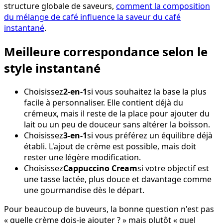
structure globale de saveurs,
comment la composition
du mélange de café influence la saveur du café
instantané
.
Meilleure correspondance selon le
style instantané
Choisissez
2-en-1
si vous souhaitez la base la plus
facile à personnaliser. Elle contient déjà du
crémeux, mais il reste de la place pour ajouter du
lait ou un peu de douceur sans altérer la boisson.
Choisissez
3-en-1
si vous préférez un équilibre déjà
établi. L'ajout de crème est possible, mais doit
rester une légère modification.
Choisissez
Cappuccino Cream
si votre objectif est
une tasse lactée, plus douce et davantage comme
une gourmandise dès le départ.
Pour beaucoup de buveurs, la bonne question n'est pas
« quelle crème dois-je ajouter ? » mais plutôt « quel