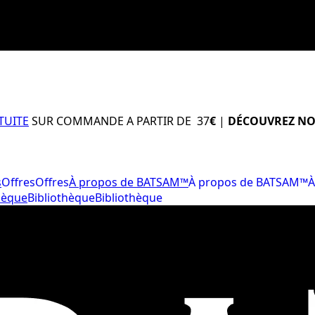
TUITE
SUR COMMANDE A PARTIR DE 37
€
|
DÉCOUVREZ NO
s
Offres
Offres
À propos de BATSAM™
À propos de BATSAM™
À
hèque
Bibliothèque
Bibliothèque