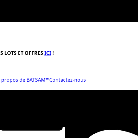
S LOTS ET OFFRES
ICI
!
 propos de BATSAM™
Contactez-nous