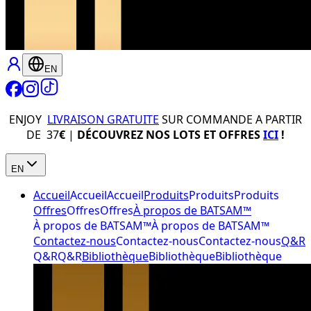
EN
ENJOY
LIVRAISON GRATUITE
SUR COMMANDE A PARTIR
DE 37
€
|
DÉCOUVREZ NOS LOTS ET OFFRES
ICI
!
EN
Accueil
Accueil
Accueil
Produits
Produits
Produits
Offres
Offres
Offres
À propos de BATSAM™
À propos de BATSAM™
À propos de BATSAM™
Contactez-nous
Contactez-nous
Contactez-nous
Q&R
Q&R
Q&R
Bibliothèque
Bibliothèque
Bibliothèque