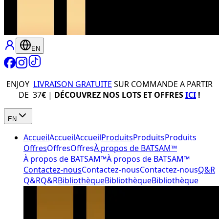
EN
ENJOY
LIVRAISON GRATUITE
SUR COMMANDE A PARTIR
DE 37
€
|
DÉCOUVREZ NOS LOTS ET OFFRES
ICI
!
EN
Accueil
Accueil
Accueil
Produits
Produits
Produits
Offres
Offres
Offres
À propos de BATSAM™
À propos de BATSAM™
À propos de BATSAM™
Contactez-nous
Contactez-nous
Contactez-nous
Q&R
Q&R
Q&R
Bibliothèque
Bibliothèque
Bibliothèque