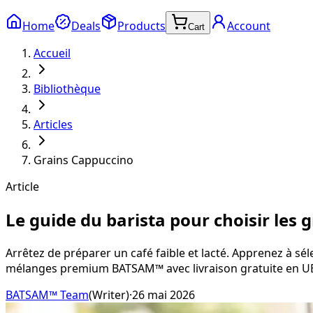
Home
Deals
Products
Account
Cart
Accueil
Bibliothèque
Articles
Grains Cappuccino
Article
Le guide du barista pour choisir les 
Arrêtez de préparer un café faible et lacté. Apprenez à sé
mélanges premium BATSAM™ avec livraison gratuite en U
BATSAM™ Team
(
Writer
)
·
26 mai 2026