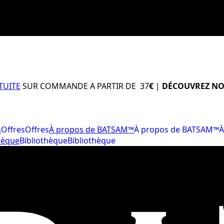
TUITE
SUR COMMANDE A PARTIR DE 37
€
|
DÉCOUVREZ NO
s
Offres
Offres
À propos de BATSAM™
À propos de BATSAM™
À
hèque
Bibliothèque
Bibliothèque