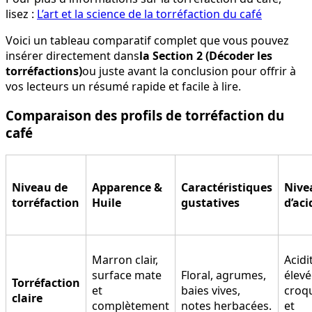
lisez :
L’art et la science de la torréfaction du café
Voici un tableau comparatif complet que vous pouvez
insérer directement dans
la Section 2 (Décoder les
torréfactions)
ou juste avant la conclusion pour offrir à
vos lecteurs un résumé rapide et facile à lire.
Comparaison des profils de torréfaction du
café
Niveau de
Apparence &
Caractéristiques
Nive
torréfaction
Huile
gustatives
d’aci
Marron clair,
Acidi
surface mate
Floral, agrumes,
élevé
Torréfaction
et
baies vives,
croq
claire
complètement
notes herbacées.
et