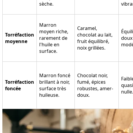
sèche.
vibra
Marron
Caramel,
moyen riche,
Équil
Torréfaction
chocolat au lait,
rarement de
doux
moyenne
fruit équilibré,
l'huile en
modé
noix grillées.
surface.
Marron foncé
Chocolat noir,
Faibl
Torréfaction
brillant à noir,
fumé, épices
quas
foncée
surface très
robustes, amer-
nulle
huileuse.
doux.