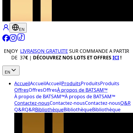
EN
ENJOY
LIVRAISON GRATUITE
SUR COMMANDE A PARTIR
DE 37
€
|
DÉCOUVREZ NOS LOTS ET OFFRES
ICI
!
EN
Accueil
Accueil
Accueil
Produits
Produits
Produits
Offres
Offres
Offres
À propos de BATSAM™
À propos de BATSAM™
À propos de BATSAM™
Contactez-nous
Contactez-nous
Contactez-nous
Q&R
Q&R
Q&R
Bibliothèque
Bibliothèque
Bibliothèque